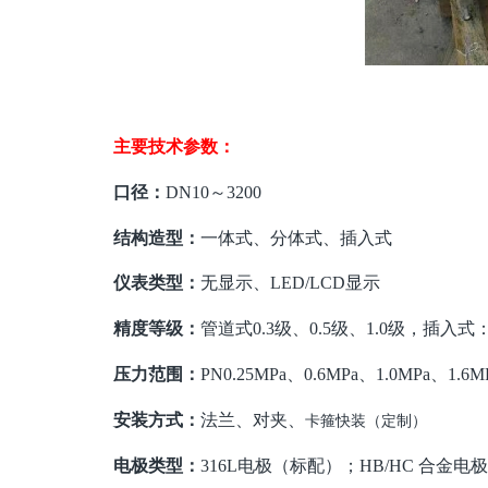
主要技术参数：
口径：
DN10
～
3200
结构造型：
一体式、分体式、插入式
仪表类型：
无显示、
LED/LCD显示
精度等级：
管道式
0.3级、0.5级、1.0级，插入式：
压力范围：
PN0.25MPa、0.6MPa、1.0MPa、1.6M
安装方式：
法兰、对
夹
、
卡箍快装（定制）
电极类型：
316L电极（标配）；HB/HC 合金