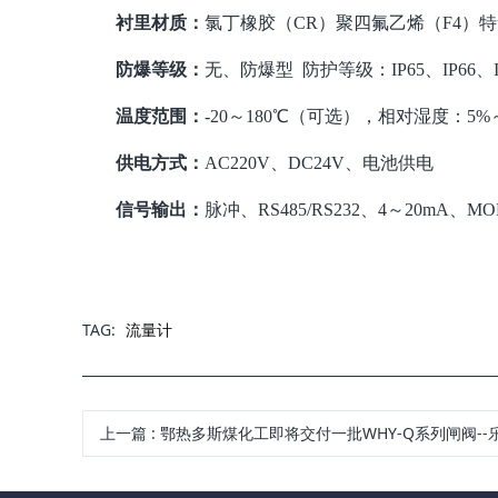
衬里材质：
氯丁橡胶（
CR）聚四氟乙烯（F4）特
防爆等级：
无、防爆型 防护等级：IP65、IP66、IP
温度范围：
-20～180℃（可选），相对湿度：5%
供电方式：
AC220V、DC24V、电池供电
信号输出：
脉冲、
RS485/RS232、4～20mA、
TAG:
流量计
上一篇
: 鄂热多斯煤化工即将交付一批WHY-Q系列闸阀--乐动网页版登录入口-乐动(