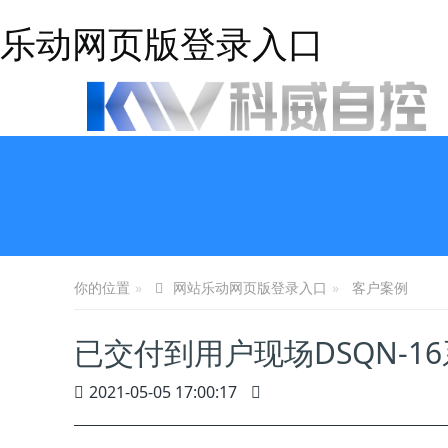
乐动网页版登录入口
你的位置
客户案例
网站乐动网页版登录入口
已交付到用户现场DSQN-1
2021-05-05 17:00:17