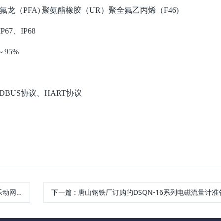
氟龙（PFA) 聚氨酯橡胶（UR）聚全氟乙丙烯（F46)
67、IP68
～95%
MODBUS协议、HART协议
中国)自控
下一篇
: 唐山钢铁厂订购的DSQN-16系列电磁流量计准备打包发货......--乐动网页版登录入口-乐