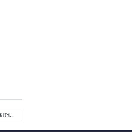
动(中国)自控