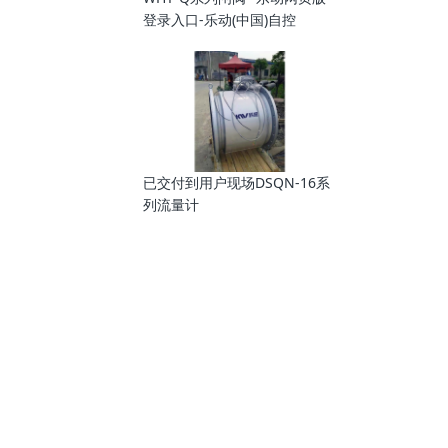
登录入口-乐动(中国)自控
已交付到用户现场DSQN-16系
列流量计