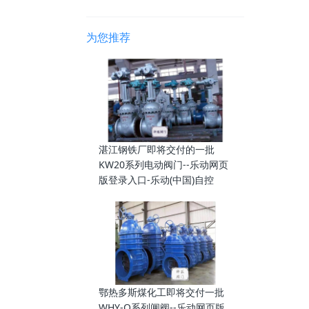
为您推荐
湛江钢铁厂即将交付的一批
KW20系列电动阀门--乐动网页
版登录入口-乐动(中国)自控
鄂热多斯煤化工即将交付一批
WHY-Q系列闸阀--乐动网页版