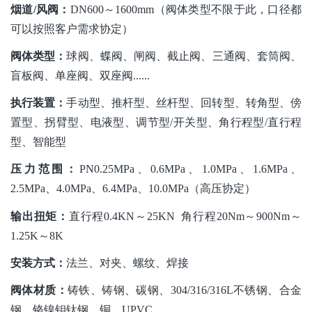
烟道
/风阀：
DN600～1600mm（阀体类型不限于此，口径都
可以按照客户需求协定）
阀体类型
：
球阀
、
蝶阀
、
闸阀、截止阀、三通阀、套筒阀、
盲板阀、单座阀、双座阀
......
执行装置
：
手动型、推杆型、丝杆型、回转型、转角型、傍
置型、拐臂型、电液型、调节型
/开关型、角行程型/直行程
型、智能型
压力范围：
PN0.25MPa、0.6MPa、1.0MPa、1.6MPa、
2.5MPa、4.0MPa、6.4MPa、
10.0
MPa
（高压协定）
输出扭矩：
直行程
0.4KN～25KN 角行程20Nm～900Nm～
1.25K～8K
安装方式：
法兰、对
夹、螺纹、焊接
阀体材质：
铸铁、铸钢、碳钢、
304/316/316L不锈钢、合金
钢、铬镍钼钛钢、铜、UPVC......