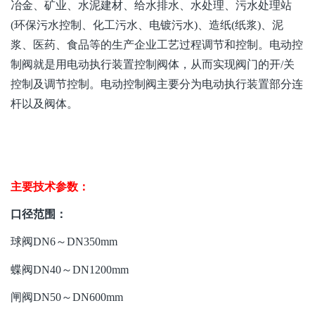
冶金
、
矿业
、
水泥建材、
给水排水、水处理、污水处理站
(环保污水控制、化工污水、电镀污水)、造纸(纸浆)、泥
浆、医药、食品等的生产
企业工艺
过程
调节
和控制
。电动
控
制
阀就是用电动执行
装置
控制阀
体
，从而实现阀门的开
/
关
控制及调节控制
。电动
控制
阀
主要
分为
电动执行装置
部分
连
杆以及阀体。
主要技术参数：
口径
范围
：
球阀
DN6～DN350mm
蝶阀
DN40～DN1200mm
闸阀
DN50～DN600mm