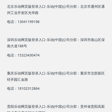
北京乐动网页版登录入口-乐动(中国)公司分部：北京市通州区通
州工业开发区光华路
电话：13041199198
深圳乐动网页版登录入口-乐动(中国)公司分部：深圳市南山区深
南大道188号
电话：15323430474
重庆乐动网页版登录入口-乐动(中国)公司分部：重庆市北部新区
经开园汇金路
电话：18102312864
贵阳乐动网页版登录入口-乐动(中国)公司分部：贵州省贵阳高新